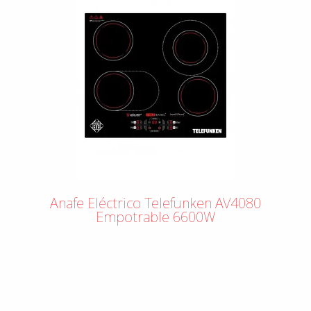
Anafe Eléctrico Telefunken AV4080
Empotrable 6600W