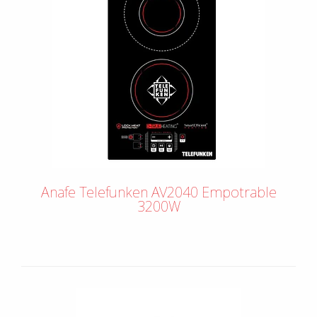
Anafe Telefunken AV2040 Empotrable
3200W