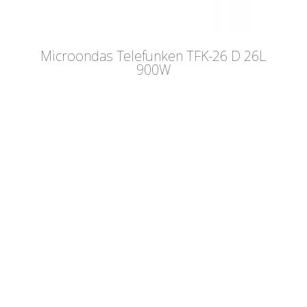
Microondas Telefunken TFK-26 D 26L
900W
INFORMACIÓN
SOBRE LA MARCA
PREGUNTAS FRECUENTES
Robot de Cocina
Blog