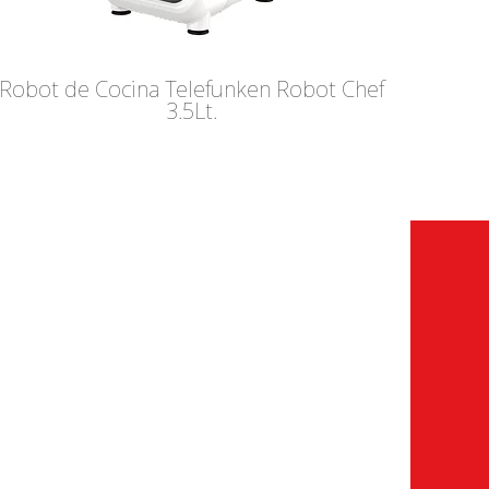
Robot de Cocina Telefunken Robot Chef
3.5Lt.
CONTÁCTANOS
Consultas
:
info@someco.com.ar
Service Oficial:
service@someco.com.ar
Atención Service:
0800-220-1625 / 011-7078-1080
Lunes a Viernes de 8.30hs a
16.30hs