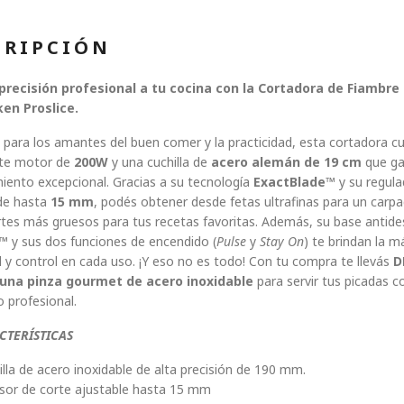
CRIPCIÓN
 precisión profesional a tu cocina con la Cortadora de Fiambre
en Proslice.
para los amantes del buen comer y la practicidad, esta cortadora c
te motor de
200W
y una cuchilla de
acero alemán de 19 cm
que ga
iento excepcional. Gracias a su tecnología
ExactBlade™
y su regula
de hasta
15 mm
, podés obtener desde fetas ultrafinas para un carpa
tes más gruesos para tus recetas favoritas. Además, su base antide
p™
y sus dos funciones de encendido (
Pulse
y
Stay On
) te brindan la 
 y control en cada uso. ¡Y eso no es todo! Con tu compra te llevás
D
una pinza gourmet de acero inoxidable
para servir tus picadas 
 profesional.
TERÍSTICAS
illa de acero inoxidable de alta precisión de 190 mm.
esor de corte ajustable hasta 15 mm