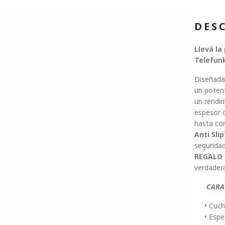
DES
Llevá la
Telefunk
Diseñada 
un poten
un rendim
espesor 
hasta cor
Anti Sli
seguridad
REGALO 
verdadero
CARAC
• Cuch
• Esp