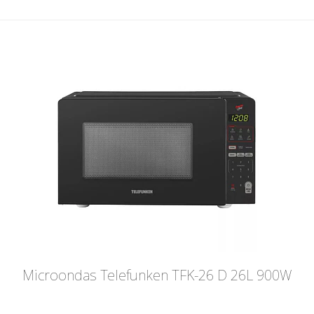
Microondas Telefunken TFK-26 D 26L 900W