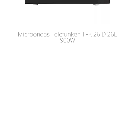
Microondas Telefunken TFK-26 D 26L
900W
INFORMACIÓN
SOBRE LA MARCA
PREGUNTAS FRECUENTES
Robot de Cocina
Blog