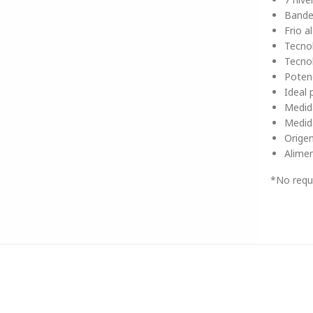
Bandej
Frio a
Tecno
Tecno
Poten
Ideal 
Medid
Medid
Origen
Alimen
*No requ