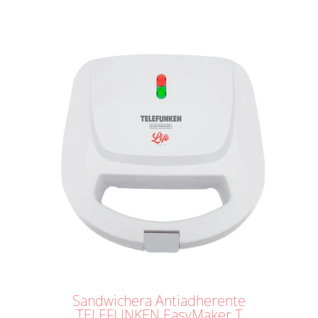
Tostador Eléctrico Telefunken
EasyToast-5000 XL