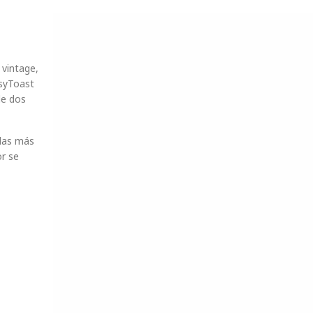
vintage,
asyToast
de dos
adas más
or se