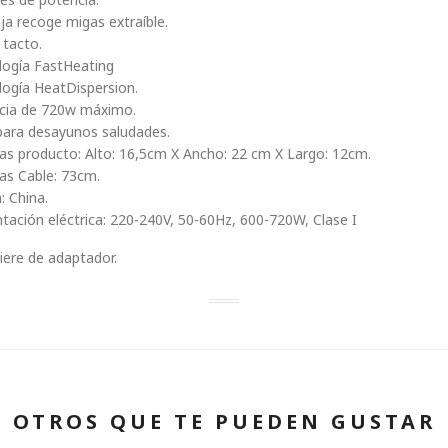
a recoge migas extraíble.
l tacto.
logía FastHeating
logía HeatDispersion.
cia de 720w máximo.
para desayunos saludades.
as producto: Alto: 16,5cm X Ancho: 22 cm X Largo: 12cm.
as Cable: 73cm.
: China.
tación eléctrica: 220-240V, 50-60Hz, 600-720W, Clase I
iere de adaptador.
OTROS QUE TE PUEDEN GUSTAR