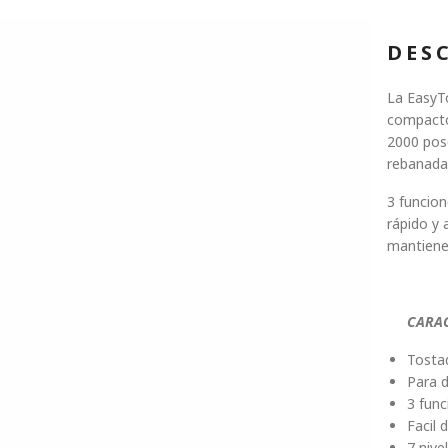
DES
La EasyT
compacto 
2000 pose
rebanada
3 funcion
rápido y 
mantiene 
CARAC
Tostad
Para d
3 func
Facil d
7 nive