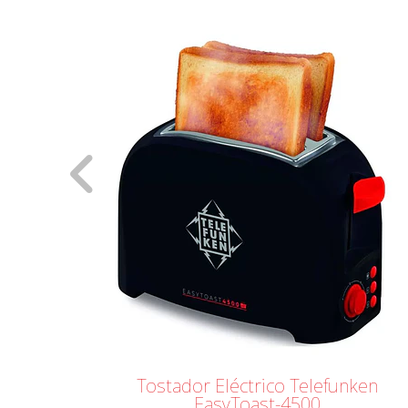
ken
Sandwichera Antiadherente
TELEFUNKEN EasyMaker T