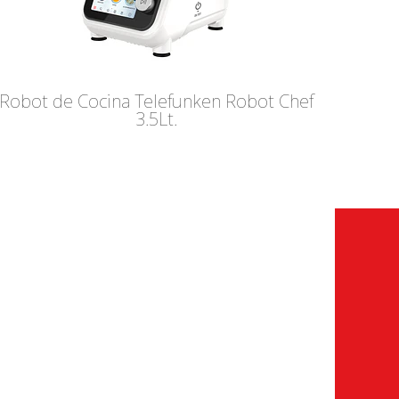
Robot de Cocina Telefunken Robot Chef
3.5Lt.
CONTÁCTANOS
Consultas
:
info@someco.com.ar
Service Oficial:
service@someco.com.ar
Atención Service: