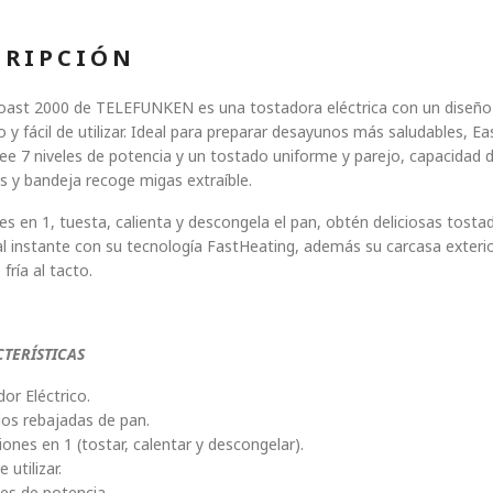
CRIPCIÓN
oast 2000 de TELEFUNKEN es una tostadora eléctrica con un diseño 
y fácil de utilizar. Ideal para preparar desayunos más saludables, E
e 7 niveles de potencia y un tostado uniforme y parejo, capacidad 
s y bandeja recoge migas extraíble.
es en 1, tuesta, calienta y descongela el pan, obtén deliciosas tost
al instante con su tecnología FastHeating, además su carcasa exteri
fría al tacto.
TERÍSTICAS
or Eléctrico.
os rebajadas de pan.
iones en 1 (tostar, calentar y descongelar).
e utilizar.
les de potencia.